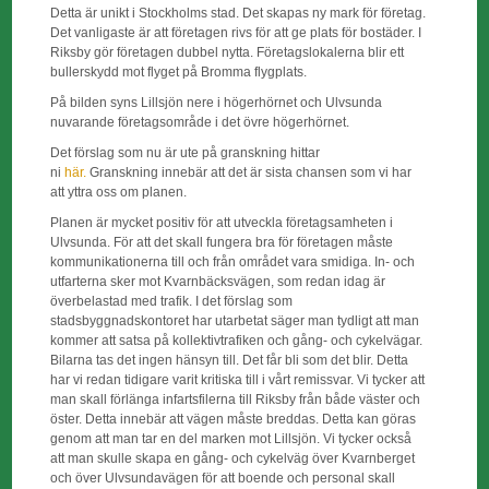
Detta är unikt i Stockholms stad. Det skapas ny mark för företag.
Det vanligaste är att företagen rivs för att ge plats för bostäder. I
Riksby gör företagen dubbel nytta. Företagslokalerna blir ett
bullerskydd mot flyget på Bromma flygplats.
På bilden syns Lillsjön nere i högerhörnet och Ulvsunda
nuvarande företagsområde i det övre högerhörnet.
Det förslag som nu är ute på granskning hittar
ni
här.
Granskning innebär att det är sista chansen som vi har
att yttra oss om planen.
Planen är mycket positiv för att utveckla företagsamheten i
Ulvsunda. För att det skall fungera bra för företagen måste
kommunikationerna till och från området vara smidiga. In- och
utfarterna sker mot Kvarnbäcksvägen, som redan idag är
överbelastad med trafik. I det förslag som
stadsbyggnadskontoret har utarbetat säger man tydligt att man
kommer att satsa på kollektivtrafiken och gång- och cykelvägar.
Bilarna tas det ingen hänsyn till. Det får bli som det blir. Detta
har vi redan tidigare varit kritiska till i vårt remissvar. Vi tycker att
man skall förlänga infartsfilerna till Riksby från både väster och
öster. Detta innebär att vägen måste breddas. Detta kan göras
genom att man tar en del marken mot Lillsjön. Vi tycker också
att man skulle skapa en gång- och cykelväg över Kvarnberget
och över Ulvsundavägen för att boende och personal skall