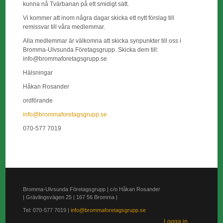
kunna nå Tvärbanan på ett smidigt sätt.
Vi kommer att inom några dagar skicka ett nytt förslag till
remissvar till våra medlemmar.
Alla medlemmar är välkomna att skicka synpunkter till oss i
Bromma-Ulvsunda Företagsgrupp. Skicka dem till:
info@brommaforetagsgrupp.se
Hälsningar
Håkan Rosander
ordförande
info@brommaforetagsgrupp.se
070-577 7019
Bromma-Ulvsunda Företagsgrupp | c/o Håkan Rosander
| Grävlingsvägen 25 | 167 56 Bromma |
Tel: 070-577 7019 |
info@brommaforetagsgrupp.se
Logga in