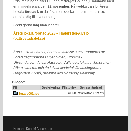
Prisutdelningen sker i Liljeholmstorget Galleria, i samband med
en mingelmässa den
22 november.
På webbsidan för Årets
Lokala företag kan du läsa mer, skicka in nomineringar och
anmäla dig till evenemanget.
Sprid gärna inbjudan vidare!
Årets lokala företag 2023 – Hägersten-Älvsjö
(battrestadsdel.se)
Årets Lokala Företag är en utmärkelse som arrangeras av
Företagsgrupperna i Liljeholmen, Bromma-
Ulvsunda och Vinsta-Hässelby-Vällingby, lokala nyhetssajten
Bättre stadsdel och de lokala stadsdelsförvaltningarna i
Hägersten-Älvsjö, Bromma och Hässelby-Vällingby.
Bilagor:
Fil
Beskrivning
Filstorlek
Senast ändrad
93 kB
2023-09-15 12:20
image001.jpg
Kontakt: Kent M Andersson