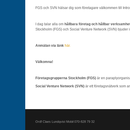
FGS och SVN hälsar dig som företagare välkommen till Introd
I dag talar alla om
hållbara företag och hållbar verksamhe
Stockholm (FGS) och Social Venture Network (SVN) bjuder in 
Anmälan via länk
här.
Välkomna!
Företagsgrupperna Stockholm (FGS)
är en paraplyorganis
Social Venture Network
(SVN)
är ett företagsnätverk som a
Ordf Claes Lundqvist Mobil 070-828 79 32