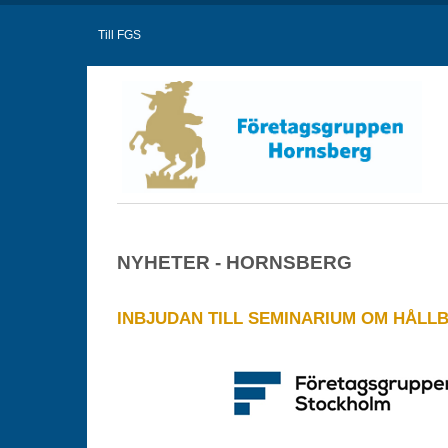
Till FGS
NYHETER - HORNSBERG
INBJUDAN TILL SEMINARIUM OM HÅLL