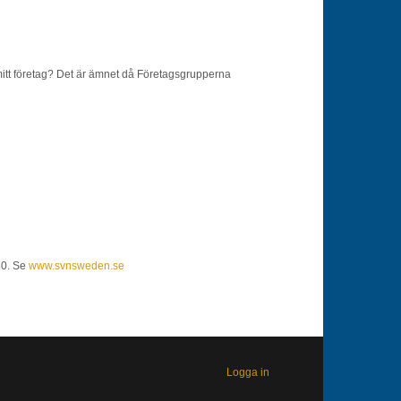
 mitt företag? Det är ämnet då Företagsgrupperna
30. Se
www.svnsweden.se
Logga in