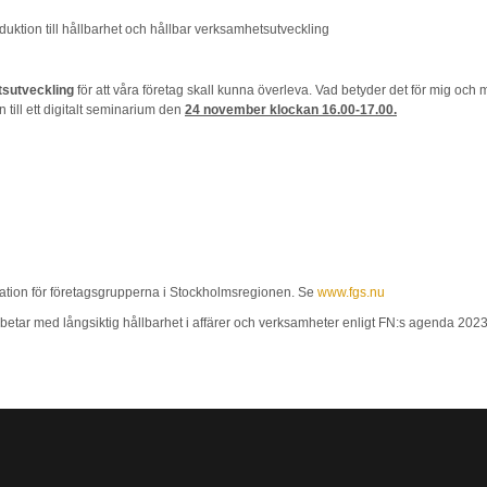
uktion till hållbarhet och hållbar verksamhetsutveckling
tsutveckling
för att våra företag skall kunna överleva. Vad betyder det för mig och
till ett digitalt seminarium den
24 november klockan 16.00-17.00.
ation för företagsgrupperna i Stockholmsregionen. Se
www.fgs.nu
rbetar med långsiktig hållbarhet i affärer och verksamheter enligt FN:s agenda 202