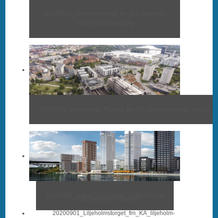
20200901_Liljeholmstorget_frn_KA_liljeholm-
b0209_1500x500.jpg
20200901_Liljeholmen_flygbild_frn_KA_liljeholmstorget_aerial2_
20200901_Hghus_UZWgo56_1500x500.jpg
Liljeholmens introbilder
20200901_Liljeholmstorget_frn_KA_liljeholm-