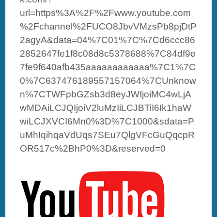
url=https%3A%2F%2Fwww.youtube.com
%2Fchannel%2FUCO8JbvVMzsPb8pjDtP
2agyA&data=04%7C01%7C%7Cd6ccc86
2852647fe1f8c08d8c5378688%7C84df9e
7fe9f640afb435aaaaaaaaaaaa%7C1%7C
0%7C637476189557157064%7CUnknow
n%7CTWFpbGZsb3d8eyJWIjoiMC4wLjA
wMDAiLCJQIjoiV2luMzIiLCJBTiI6Ik1haW
wiLCJXVCI6Mn0%3D%7C1000&sdata=P
uMhIqihqaVdUqs7SEu7QlgVFcGuQqcpR
OR517c%2BhP0%3D&reserved=0