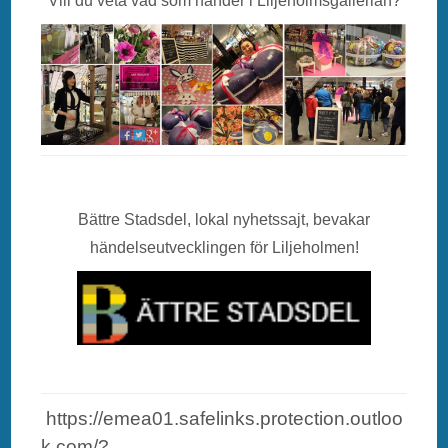
Vill du veta vad som händer i Liljeholmsgallerian?
Bättre Stadsdel, lokal nyhetssajt, bevakar
händelseutvecklingen för Liljeholmen!
https://emea01.safelinks.protection.outloo
k.com/?