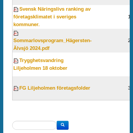
Svensk Näringslivs ranking av
företagsklimatet i sveriges
1
kommuner.
Sommarlovsprogram_Hägersten-
2
Älvsjö 2024.pdf
Trygghetsvandring
Liljeholmen 18 oktober
FG Liljeholmen företagsfolder
3