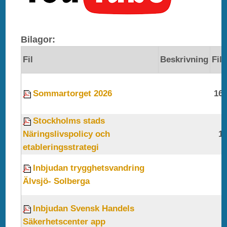
Bilagor:
Fil
Beskrivning
Fil
Sommartorget 2026
16
Stockholms stads
Näringslivspolicy och
1
etableringsstrategi
Inbjudan trygghetsvandring
Älvsjö- Solberga
Inbjudan Svensk Handels
Säkerhetscenter app