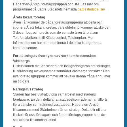
Hägersten-Älvsjö, företagsgruppen och JM. Läs mer om
programmet på Bättre Stadsdels hemsida
battrestadsdel.se/
Årets lokala företag
Även i år kommer de båda företagsgrupperna att delta och
sponsra Årets lokala företag, vars utdelning kommer att ske den
3 december, och precis som de senaste åren är platsen
Telefonfabriken, intill Klättercentret, Telefonplan. Mer
information om hur man nominerar i de olika kategorierna
kommer senare.
Fortsättning av översynen av verksamhetsområdet
Västberga
Diskussionen mellan staden och fastighetsägarna om förslaget
till förändring av verksamhetsområdet Västberga fortsätter. Den
nya företagsgruppen kommer att bevaka denna fråga ännu mer
än tidigare.
Näringslivsstrateg
Staden har beslutat att utöka samarbetet med stadens
företagare. En del i detta är att stadsdelsområdena har tillförts
flera tjänster som näringslivsstrateger. Hägersten-Älvsjö
tillsammans med Skärholmen får en strateg. Detta blir ett bra
tillskott för oss företagare och för de företagsgrupper som de
ska arbeta tillsammans med.