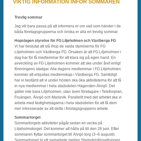
VIKTIG INFORMATION INFÖR SOMMAREN
Trevlig sommar
Jag vill bara passa på att informera er om vad som händer i de
båda företagsgrupperna och önska er alla en trevlig sommar.
Hopslagen styrelse för FG Liljeholmen och Västberga FG
Vi har beslutat att slå ihop de valda styrelserna för FG
Liljeholmen och Västberga FG. Orsaken är att FG Liljeholmen i
dag har för få medlemmar för att klara sig på egen hand. En
avveckling av FG Liljeholmen kommer att ske under året enligt
föreningens stadgar. Alla dagens medlemmar i FG Liljeholmen
kommer att erbjudas medlemskap i Västberga FG. Samtidigt
har vi bestämt att vi under hösten ska öka aktiviteterna för att få
in nya medlemmar i hela stadsdelen Hägersten-Älvsjö. Det
gäller inte bara Liljeholmen, utan även företagare i Telefonplan,
Fruängen, Älvsjö och Marievik. Parallellt med det arbetet ska vi
arbeta med fastighetsägarna i hela stadsdelen för att få dem
mer intresserade av att delta i företagsgruppens arbete.
Sommartorget
Sommartorgets aktiviteter pågår sedan en vecka på
Liljeholmstorget. Det kommer att hålla på till den 26 juni. Efter
sommaren flyttar sommartorget till Älvsjö torg (3–8 augusti).
Sommartorget är ett samarbete mellan Stadsdelsförvaltningen