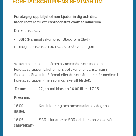
FÖRETAGSGRUPPENS SEMINARIUM
Företagsgrupp
Liljeholmen
bjuder in dig och dina
medarbetare till ett kostnadsfritt Zoomseminarium
Där vi gästas av:
SBR (Näringslivskontoret i Stockholm Stad).
Integrationspakten och stadsdelsförvaltningen
Välkommen att delta på detta Zoommöte som medlem i
Företagsgruppen Liljeholmen, politiker eller tjänsteman i
Stadsdelsförvaltning/nämnd eller du som ännu inte är medlem i
Företagsgruppen (men som kanske vill bli det).
Datum:
27 januari klockan 16.00 till ca 17.15
Program:
16.00 Kort inledning och presentation av dagens
gäster.
16.05 SBR. Hur arbetar SBR och hur kan vi öka vår
samverkan?