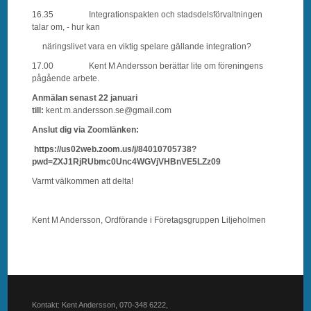
16.35 Integrationspakten och stadsdelsförvaltningen
talar om, - hur kan
näringslivet vara en viktig spelare gällande integration?
17.00 Kent M Andersson berättar lite om föreningens
pågående arbete.
Anmälan senast
22 januari
till:
kent.m.andersson.se@gmail.com
Anslut dig via Zoomlänken:
https://us02web.zoom.us/j/84010705738?
pwd=ZXJ1RjRUbmc0Unc4WGVjVHBnVE5LZz09
Varmt välkommen att delta!
Kent M Andersson, Ordförande i Företagsgruppen Liljeholmen
Kontakt: Kent Andersson, 070-348 6222,