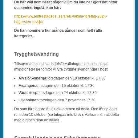
Du har väll nominerat någon? Om du inte har gjort det hittar
du nomineringslänken här:
https://www.battrestadsdel.se/arets-lokala-foretag-2024-
hagersten-alvsjo/
Du kan nominera hur många gånger som helt i alla
kategorier.
Trygghetsvandring
Tillsammans med stadsdelsförvaltningen, polisen, social
myndigheter genomför vi fyra trygghetsvandringar i höst:
Älvsjö/Solberga:
torsdagen den 10 oktober kl. 17.30
Fruängen:
onsdagen den 16 oktober kl. 17.30
Västertorp:
torsdagen den 24 oktober kl. 17.30
Liljeholmen:
torsdagen den 7 november 17.30
Du som företagare är du välkommen att delta. Den första äger
rum den 10 oktober (se bifogas info brev). Välkommen att delta
med dig och dina anställda.