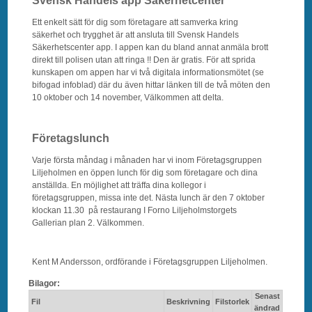
Svensk Handels app Säkerhetcenter
Ett enkelt sätt för dig som företagare att samverka kring
säkerhet och trygghet är att ansluta till Svensk Handels
Säkerhetscenter app. I appen kan du bland annat anmäla brott
direkt till polisen utan att ringa !! Den är gratis. För att sprida
kunskapen om appen har vi två digitala informationsmötet (se
bifogad infoblad) där du även hittar länken till de två möten den
10 oktober och 14 november, Välkommen att delta.
Företagslunch
Varje första måndag i månaden har vi inom Företagsgruppen
Liljeholmen en öppen lunch för dig som företagare och dina
anställda. En möjlighet att träffa dina kollegor i
företagsgruppen, missa inte det. Nästa lunch är den 7 oktober
klockan 11.30 på restaurang I Forno Liljeholmstorgets
Gallerian plan 2. Välkommen.
Kent M Andersson, ordförande i Företagsgruppen Liljeholmen.
Bilagor:
Senast
Fil
Beskrivning
Filstorlek
ändrad