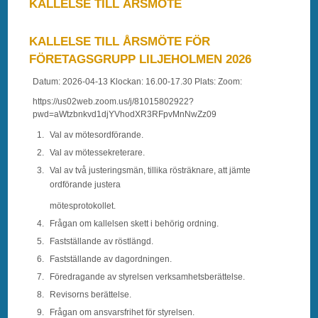
KALLELSE TILL ÅRSMÖTE
KALLELSE TILL ÅRSMÖTE FÖR
FÖRETAGSGRUPP LILJEHOLMEN 2026
Datum: 2026-04-13 Klockan: 16.00-17.30 Plats: Zoom:
https://us02web.zoom.us/j/81015802922?
pwd=aWtzbnkvd1djYVhodXR3RFpvMnNwZz09
Val av mötesordförande.
Val av mötessekreterare.
Val av två justeringsmän, tillika rösträknare, att jämte
ordförande justera
mötesprotokollet.
Frågan om kallelsen skett i behörig ordning.
Fastställande av röstlängd.
Fastställande av dagordningen.
Föredragande av styrelsen verksamhetsberättelse.
Revisorns berättelse.
Frågan om ansvarsfrihet för styrelsen.