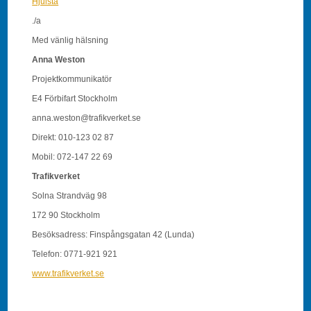
Hjulsta
./a
Med vänlig hälsning
Anna Weston
Projektkommunikatör
E4 Förbifart Stockholm
anna.weston@trafikverket.se
Direkt: 010-123 02 87
Mobil: 072-147 22 69
Trafikverket
Solna Strandväg 98
172 90 Stockholm
Besöksadress: Finspångsgatan 42 (Lunda)
Telefon: 0771-921 921
www.trafikverket.se