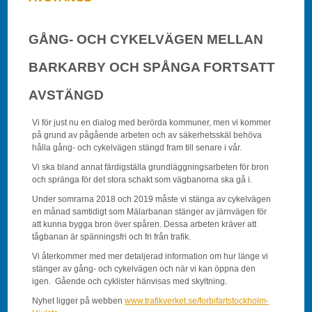
GÅNG- OCH CYKELVÄGEN MELLAN
BARKARBY OCH SPÅNGA FORTSATT
AVSTÄNGD
Vi för just nu en dialog med berörda kommuner, men vi kommer
på grund av pågående arbeten och av säkerhetsskäl behöva
hålla gång- och cykelvägen stängd fram till senare i vår.
Vi ska bland annat färdigställa grundläggningsarbeten för bron
och spränga för det stora schakt som vägbanorna ska gå i.
Under somrarna 2018 och 2019 måste vi stänga av cykelvägen
en månad samtidigt som Mälarbanan stänger av järnvägen för
att kunna bygga bron över spåren. Dessa arbeten kräver att
tågbanan är spänningsfri och fri från trafik.
Vi återkommer med mer detaljerad information om hur länge vi
stänger av gång- och cykelvägen och när vi kan öppna den
igen. Gående och cyklister hänvisas med skyltning.
Nyhet ligger på webben
www.trafikverket.se/forbifartstockholm-