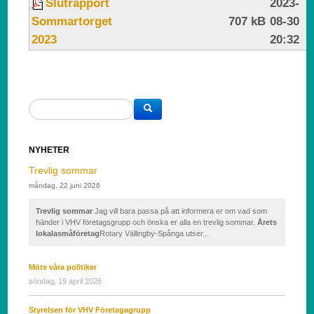
Slutrapport
2023-
Sommartorget
707 kB
08-30
2023
20:32
NYHETER
Trevlig sommar
måndag, 22 juni 2026
Trevlig sommar
Jag vill bara passa på att informera er om vad som
händer i VHV företagsgrupp och önska er alla en trevlig sommar.
Årets
lokala
småföretag
Rotary Vällingby-Spånga utser...
Möte våra politiker
söndag, 19 april 2026
Styrelsen för VHV Företagagrupp