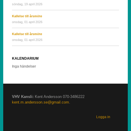
söndag, 19 april 2026
Kallelse till årsmöte
onsdag, 01 april 2026
Kallelse till årsmöte
onsdag, 01 april 2026
KALENDARIUM
Inga händelser
VHV Kansli:
Kent Andersson 070-3486222
kent.m.andersson.se@gmail.com
.
Logga in