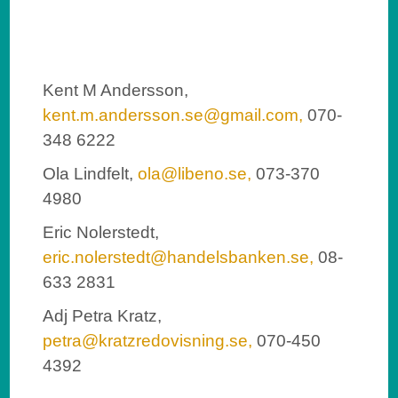
Kent M Andersson,
kent.m.andersson.se@gmail.com,
070-
348 6222
Ola Lindfelt,
ola@libeno.se,
073-370
4980
Eric Nolerstedt,
eric.nolerstedt@handelsbanken.se,
08-
633 2831
Adj Petra Kratz,
petra@kratzredovisning.se,
070-450
4392