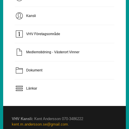
Kansli
VHV Företagsområde
Medlemstidning - Västerort Vinner
Dokument
Länkar
VHV Kansli:
Kent Andersson 070-3486222
kent.m.andersson.se@gmail.com
.