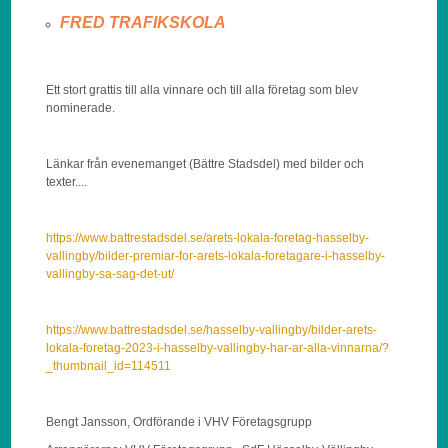
FRED TRAFIKSKOLA
Ett stort grattis till alla vinnare och till alla företag som blev
nominerade.
Länkar från evenemanget (Bättre Stadsdel) med bilder och
texter....
https://www.battrestadsdel.se/arets-lokala-foretag-hasselby-
vallingby/bilder-premiar-for-arets-lokala-foretagare-i-hasselby-
vallingby-sa-sag-det-ut/
https://www.battrestadsdel.se/hasselby-vallingby/bilder-arets-
lokala-foretag-2023-i-hasselby-vallingby-har-ar-alla-vinnarna/?
_thumbnail_id=114511
Bengt Jansson, Ordförande i VHV Företagsgrupp